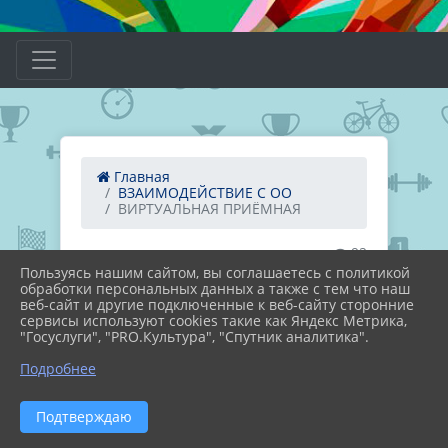
Главная
ВЗАИМОДЕЙСТВИЕ С ОО
ВИРТУАЛЬНАЯ ПРИЁМНАЯ
92
Пользуясь нашим сайтом, вы соглашаетесь с политикой
ВИРТУАЛЬНАЯ ПРИЁМНАЯ
обработки персональных данных а также с тем что наш
веб-сайт и другие подключенные к веб-сайту сторонние
сервисы используют cookies такие как Яндекс Метрика,
Ваше обращение будет рассмотрено в
"Госуслуги", "PRO.Культура", "Спутник аналитика".
соответствии с Федеральным законом
№ 59-ФЗ «О порядке рассмотрения
Подробнее
обращений граждан Российской
Федерации». С 30 марта 2025 года
Подтверждаю
вступили в силу изменения в