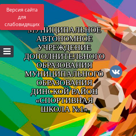
Версия сайта
для
слабовидящих
МУНИЦИПАЛЬНОЕ
АВТОНОМНОЕ
УЧРЕЖДЕНИЕ
ДОПОЛНИТЕЛЬНОГО
ОБРАЗОВАНИЯ
МУНИЦИПАЛЬНОГО
ОБРАЗОВАНИЯ
ДИНСКОЙ РАЙОН
«СПОРТИВНАЯ
ШКОЛА №1»