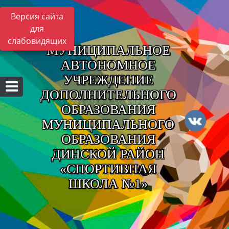
Версия сайта
для
слабовидящих
МУНИЦИПАЛЬНОЕ
АВТОНОМНОЕ
УЧРЕЖДЕНИЕ
ДОПОЛНИТЕЛЬНОГО
ОБРАЗОВАНИЯ
МУНИЦИПАЛЬНОГО
ОБРАЗОВАНИЯ
ДИНСКОЙ РАЙОН
«СПОРТИВНАЯ
ШКОЛА №1»