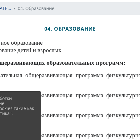
ТЕ...
04. Образование
04. ОБРАЗОВАНИЕ
ное образование
вание детей и взрослых
бщеразвивающих образовательных программ:
вательная общеразвивающая программа
физкультурн
вательная общеразвивающая программа
физкультурн
ботки
х и каноэ».
ие
okies такие как
тика".
вательная общеразвивающая программа
физкультурн
вательная общеразвивающая программа
физкультурн