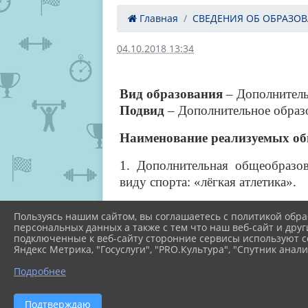
Главная
СВЕДЕНИЯ ОБ ОБРАЗОВА
04.10.2018 13:34
Вид образования
– Дополнитель
Подвид
– Дополнительное образо
Наименование реализуемых о
1.
Дополнительная общеобразо
виду спорта: «лёгкая атлетика».
2. Дополнительная общеобразо
Пользуясь нашим сайтом, вы соглашаетесь с политикой обра
виду спорта: «гребля на байдарка
персональных данных а также с тем что наш веб-сайт и друг
подключенные к веб-сайту сторонние сервисы используют co
Яндекс Метрика, "Госуслуги", "PRO.Культура", "Спутник анали
3. Дополнительная общеобразо
виду спорта: «тяжелая атлетика».
Подробнее
4. Дополнительная общеобразо
Подтверждаю