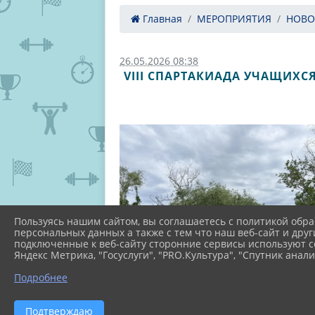
Главная
МЕРОПРИЯТИЯ
НОВО
26.05.2026 08:38
VIII СПАРТАКИАДА УЧАЩИХС
Пользуясь нашим сайтом, вы соглашаетесь с политикой обра
персональных данных а также с тем что наш веб-сайт и друг
подключенные к веб-сайту сторонние сервисы используют co
Яндекс Метрика, "Госуслуги", "PRO.Культура", "Спутник анали
Подробнее
Подтверждаю