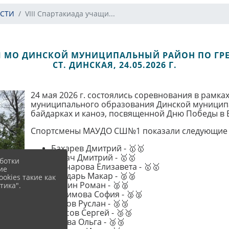
СТИ
VIII Спартакиада учащи...
Я МО ДИНСКОЙ МУНИЦИПАЛЬНЫЙ РАЙОН ПО ГРЕ
СТ. ДИНСКАЯ, 24.05.2026 Г.
24 мая 2026 г. состоялись соревнования в рамках
муниципального образования Динской муниципа
байдарках и каноэ, посвященной Дню Победы в 
Спортсмены МАУДО СШ№1 показали следующие 
Бахарев Дмитрий - 🥇🥇
Косач Дмитрий - 🥇🥇
ботки
Гончарова Елизавета - 🥇🥇
ие
Бондарь Макар - 🥈🥈
okies такие как
Цыкин Роман - 🥈🥈
тика".
Абоимова София - 🥈🥈
Рыков Руслан - 🥉🥉
Власов Сергей - 🥉🥉
Ежова Ольга - 🥉🥉